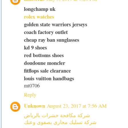
longchamp uk
rolex watches
golden state warriors jerseys
coach factory outlet
cheap ray ban sunglasses
kd 9 shoes
red bottoms shoes
doudoune moncler
fitflops sale clearance
louis vuitton handbags
mt0706
Reply
Unknown
August 23, 2017 at 7:56 AM
شركة مكافحة حشرات بالرياض
شركة تسليك مجارى بصفوى وعنك