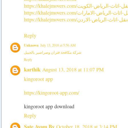
https://khalejmovers.com/ردن
Reply
Unknown
July 13, 2018 at 5:56 AM
شركة مكافحة فئران وصراصير بالجبيل
Reply
karthik
August 13, 2018 at 11:07 PM
kingoroot app
https://kingoroot-app.com/
kingoroot app download
Reply
Sate Ayam Bv
October 18, 2018 at 3:14 PM