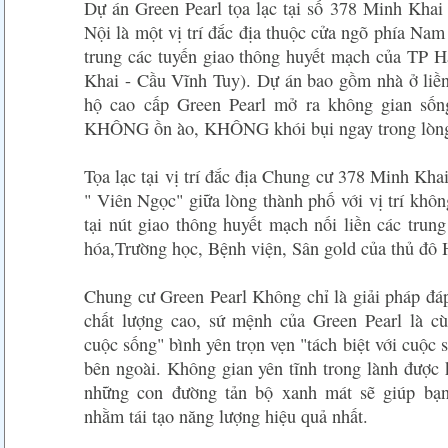
Dự án Green Pearl tọa lạc tại số 378 Minh Khai
Nội là một vị trí đắc địa thuộc cửa ngõ phía Nam
trung các tuyến giao thông huyết mạch của TP 
Khai - Cầu Vĩnh Tuy). Dự án bao gồm nhà ở liền 
hộ cao cấp Green Pearl mở ra không gian sống
KHÔNG ồn ào, KHÔNG khói bụi ngay trong lòng 
Tọa lạc tại vị trí đắc địa Chung cư 378 Minh Kh
" Viên Ngọc" giữa lòng thành phố với vị trí khôn
tại nút giao thông huyết mạch nối liền các trun
hóa,Trường học, Bệnh viện, Sân gold của thủ đô
Chung cư Green Pearl Không chỉ là giải pháp đá
chất lượng cao, sứ mệnh của Green Pearl là cù
cuộc sống" bình yên trọn vẹn "tách biệt với cuộc 
bên ngoài. Không gian yên tĩnh trong lành được k
những con đường tản bộ xanh mát sẽ giúp bạn
nhằm tái tạo năng lượng hiệu quả nhất.