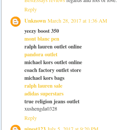
BestEssays reviews
regards and lots of love.
Reply
Unknown
March 28, 2017 at 1:36 AM
yeezy boost 350
mont blanc pen
ralph lauren outlet online
pandora outlet
michael kors outlet online
coach factory outlet store
michael kors bags
ralph lauren sale
adidas superstars
true religion jeans outlet
xushengda0328
Reply
ninest123
July 5, 2017 at 9:20 PM